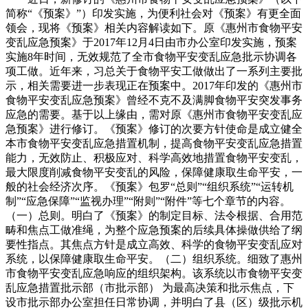
简称“《预案》”）印发实施，为便利社会对《预案》有更全面
领会，现将《预案》相关内容解读如下。原《惠州市食物平安
变乱应急预案》于2017年12月4日由市办公室印发实施，预案
实施8年时间，无效规范了全市食物平安变乱应急批示协调各
项工做。近年来，习总关于食物平安工做做出了一系列主要批
示，相关需要进一步表现正在预案中。2017年印发的《惠州市
食物平安变乱应急预案》曾经不克不及满脚食物平安突发事务
应急的需要。基于以上缘由，需对原《惠州市食物平安变乱应
急预案》进行修订。《预案》修订的次要方针使命是成立健全
本市食物平安变乱应急措置机制，提高食物平安变乱应急措置
能力，无效防止、积极应对、科学高效地措置食物平安变乱，
最大限度削减食物平安变乱的风险，保障健康取生命平安，一
般的社会经济次序。《预案》包罗“总则”“组织系统”“运转机
制”“应急保障”“监视办理”“附则”“附件”等七个章节的内容。
（一）总则。明白了《预案》的制定目标、法令根据、合用范
畴和焦点工做准绳，为整个应急预案的后续具体操做供给了纲
要性指点。其焦点方针是成立高效、科学的食物平安变乱应对
系统，以保障健康取生命平安。（二）组织系统。细致了惠州
市食物平安变乱应急响应的组织架构。该系统以市食物平安变
乱应急措置批示部（市批示部） 为最高决策和批示焦点，下
设市批示部办公室担任日常协调，并明白了县（区）级批示机