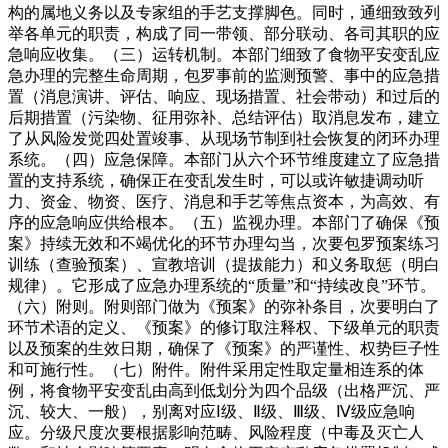
构的属地义务以及专家组的手艺支撑脚色。同时，通细致致列
举各单元的职责，构成了同一带领、部分联动、各司其职的应
急响应收集。（三）运转机制。本部门细致了食物平安变乱应
急办理的完整生命周期，包罗事前的监测预警、事中的应急措
置（消息演讲、评估、响应、现场措置、社会带动）和过后的
后期措置（污染物、征用弥补、总结评估）取消息发布，建立
了从风险发觉四处置竣事、从现场节制到社会恢复的闭环办理
系统。（四）应急保障。本部门从六个环节维度建立了应急措
置的支持系统，确保正在变乱发生时，可以或许敏捷调动听
力、资金、物资、医疗、消息和手艺等焦点资本，为高效、有
序的应急响应供给根本。（五）监视办理。本部门了确保《预
案》持续无效和不竭优化的环节办理勾当，次要包罗预案练习
训练（查验预案）、宣教培训（提拔能力）和义务取惩（明白
规律）。它形成了应急办理系统的“质量”和“持续改良”环节。
（六）附则。附则部门做为《预案》的弥补条目，次要明白了
环节术语的定义、《预案》的修订取注释权、下级单元的职责
以及预案的生效日期，确保了《预案》的严谨性、权势巨子性
和可施行性。（七）附件。附件采用定性取定量相连系的体
例，将食物平安变乱由高到低划分为四个品级（出格严沉、严
沉、较大、一般），别离对应Ⅰ级、Ⅱ级、Ⅲ级、Ⅳ级应急响
应。分级尺度次要根据影响范畴、风险程度（中毒及灭亡人