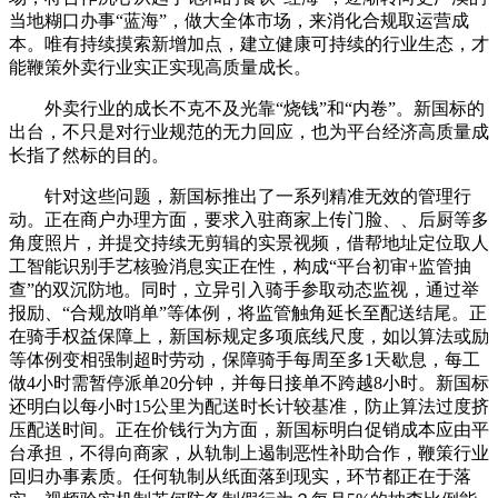
当地糊口办事“蓝海”，做大全体市场，来消化合规取运营成
本。唯有持续摸索新增加点，建立健康可持续的行业生态，才
能鞭策外卖行业实正实现高质量成长。
外卖行业的成长不克不及光靠“烧钱”和“内卷”。新国标的
出台，不只是对行业规范的无力回应，也为平台经济高质量成
长指了然标的目的。
针对这些问题，新国标推出了一系列精准无效的管理行
动。正在商户办理方面，要求入驻商家上传门脸、、后厨等多
角度照片，并提交持续无剪辑的实景视频，借帮地址定位取人
工智能识别手艺核验消息实正在性，构成“平台初审+监管抽
查”的双沉防地。同时，立异引入骑手参取动态监视，通过举
报励、“合规放哨单”等体例，将监管触角延长至配送结尾。正
在骑手权益保障上，新国标规定多项底线尺度，如以算法或励
等体例变相强制超时劳动，保障骑手每周至多1天歇息，每工
做4小时需暂停派单20分钟，并每日接单不跨越8小时。新国标
还明白以每小时15公里为配送时长计较基准，防止算法过度挤
压配送时间。正在价钱行为方面，新国标明白促销成本应由平
台承担，不得向商家，从轨制上遏制恶性补助合作，鞭策行业
回归办事素质。任何轨制从纸面落到现实，环节都正在于落