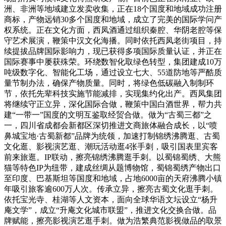
洲、非洲等地域建立发卖收集，正在18个国度和地域成功注册
商标，产物远销30多个国度和地域，成立了完美的国际学问产
权系统。正在文化方面，西凤酒通过组织秦腔、华阴老腔等保
守艺术展演，鞭策中汉文化海播。同时依托西凤老街项目，持
续提拔品牌国际影响力，现已获得多项国际质量认证，并正在
国际赛事中屡获殊荣。环绕数智化取绿色转型，集团建成10万
吨级数字化、智能化工场，通过设立七大、55道防地等严酷质
量节制办法，确保产物质量。同时，将绿色低碳融入制制环
节，依托先辈科技实施节能减排，实现集约化出产。西凤集团
将继续守正立异，深化国际合做，鞭策中国白酒世界，帮力共
建“一带一”国度的文明互鉴取经贸合做。做为“古蜀三都”之
一，四川省成都会新都区深切推进文商旅体融合成长，以“喷
鼻城宝地·古蜀新都”品牌为统领，加速打制锦绣沸腾逛、古蜀
文化逛、影视演艺逛、潮玩活动逛4张手刺，吸引国表里宾客
前来旅逛。IP联动，擦亮锦绣沸腾逛手刺。以蜀锦蜀绣、大熊
猫等特色IP为纽带，建成丝绸从题博物馆，蜀锦蜀绣产物出口
至印度、巴基斯坦等国度和地域，占地6000亩的天府沸腾小镇
年吸引旅客逾600万人次。传承立异，擦亮古蜀文化逛手刺。
依托宝光寺、桂湖等人文资本，面向全球华语文坛设立“杨升
庵文学”，成立“升庵文化城市联盟”，推进文化交换合做。品
牌赋能，擦亮影视演艺逛手刺。做为浩繁典范影视做品的取景