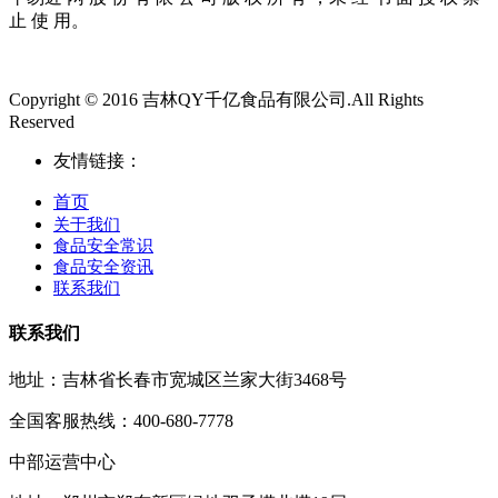
止 使 用。
Copyright © 2016 吉林QY千亿食品有限公司.All Rights
Reserved
友情链接：
首页
关于我们
食品安全常识
食品安全资讯
联系我们
联系我们
地址：吉林省长春市宽城区兰家大街3468号
全国客服热线：400-680-7778
中部运营中心