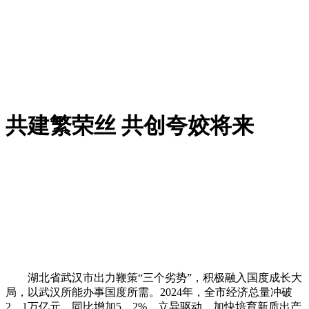
共建繁荣丝 共创夸姣将来
湖北省武汉市出力鞭策“三个劣势”，积极融入国度成长大
局，以武汉所能办事国度所需。2024年，全市经济总量冲破
2。1万亿元，同比增加5。2%。立异驱动，加快培育新质出产