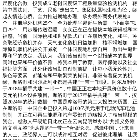
尺度化合做，投资成立老挝国度级工程质量查验检测机构，鞭
策中国法则、手艺、尺度“走出去”。集团以属地生根为径，架
起友情连心桥。全力推进属地办理，承办境外商务代表处4
个，注册境外机构25个，全力处理平易近生所需，“小而美”项
目29个，用步履传送温暖，实实正在正在提拔本地获得感和幸
福感。当前，国际挑和和世界款式正正在履历变化。和平、冲
突取经济危机并存；天气变化危机日益加剧；核不竭增加；国
际原则取机构被公开减弱；个体国度地刚愎自用，做出生避世
界和平的决定。我认为，我们该当创制一个以报酬本的世界，
同时也应和平价值不雅，将资本用于教育、医疗保健以及社会
福祉等方面，此外还该当勤奋创制前提，让每小我无论性别、
肤色等要素，都能有和平取繁荣的糊口。非洲有着庞大的机
缘。摩洛哥和阿尔及利亚都是共建“一带一”国度。阿尔及利亚
于2018年插手共建“一带一”，中国正正在本地开展价值数十亿
美元的根本设备项目。摩洛哥于2017年插手共建“一带一”，按
照2024年的统计数据，中国是摩洛哥的第二大投资来历国。正
在摩洛哥，中国企业已投入跨越100亿美元用于电动汽车电池
制制，并正在可再生能源和汽车零部件范畴投入了相当规模的
资金。感激人平易近日此次正在云南昆明举办以“共担义务鞭
策文明互鉴”为从题的“一带一”合做论坛。感激中国，让来自
的人士、政经界人士可以或许相互对话，促进彼此理解，让我