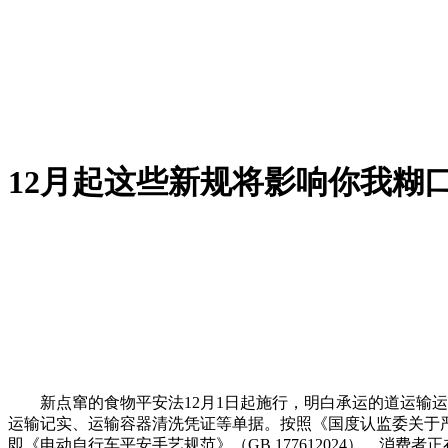
12月起这些新规将影响你我糊
新点窜的食物平安法12月1日起施行，明白承运的道运输运
运输记实、运输容器清洗凭证等单据。按照《国度认监委关于严
即《电动自行车平安手艺规范》（GB 177612024），消