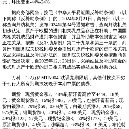
元，环比变更-44%-24%。
据商务部网坐，按照《中华人平易近国反补助条例》（以
下简称《反补助条例》）的，2024年8月21日，商务部（以下
称查询拜访机关）发布2024年第34号通知布告，查询拜访机关
初步认定，原产于欧盟的进口相关乳成品存正在补助，中国国
内相关乳成品财产遭到本色损害，并且补助取本色损害之间存
正在关系。按照《反补助条例》第二十九条和第三十条的，商
务部向国务院关税税则委员会提出对原产于欧盟的进口相关乳
成品采纳姑且反补助办法的。国务院关税税则委员会按照商务
部的做出决定，自2025年12月23日起，采纳姑且反补助税金的
形式对原产于欧盟的进口相关乳成品实施姑且反补助办法。
万科：“22万科MTN004”耽误宽期限后，其偿付挨次不劣
于刊行人所有到期挨次晚于本期中票的债券。
期货：现货黄金涨2。48%刷新汗青高位至4449。18美
元；黄金期货涨2。16%报4482。30美元，也创汗青新高；现
货白银涨2。79%报69。0304美元，白银期货涨2。20%报68。
975美元；铜期货跌0。20%报5。4990美元；现货铂金涨7。
49%报2122。57美元，现货钯金涨3。50%报1773。59美元；
原油期货涨1。49美元，涨幅超2。63%报58。01美元；布伦特