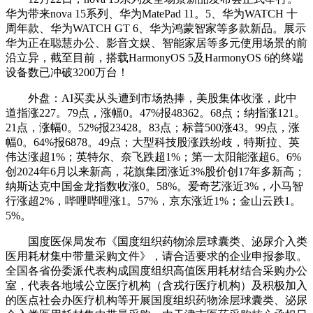
华为带来nova 15系列、华为MatePad 11。5、华为WATCH 十
周年款、华为WATCH GT 6、华为鸿蒙智家等多款新品。展示
华为正在聪慧办公、影音文娱、智能家居等多元使用场景的前
沿立异，截至目前，搭载HarmonyOS 5及HarmonyOS 6的终端
设备数已冲破3200万台！
外盘：AI买卖从头遭到市场热捧，美股集体收涨，此中
道指涨227。79点，涨幅0。47%报48362。68点；纳指涨121。
21点，涨幅0。52%报23428。83点；标普500涨43。99点，涨
幅0。64%报6878。49点；大型科技股涨跌纷歧，特斯拉、英
伟达涨超1%；英特尔、奈飞跌超1%；第一太阳能涨超6。6%
创2024年6月以来新高，花旗集团涨近3%股价创17年多新高；
纳斯达克中国金龙指数收涨0。58%。爱奇艺涨近3%，小马智
行涨超2%，哔哩哔哩涨1。57%，京东涨近1%；金山云跌1。
5%。
国度医保局发布《国度组织药物涂层球囊类、泌尿介入类
医用耗材集中带量采购文件》，请合适要求的企业申报参取。
全国各省份委派代表构成国度组织高值医用耗材结合采购办公
室，代表各地域公立医疗机构（含戎行医疗机构）及积极加入
的医点社会办医疗机构等开展国度组织药物涂层球囊类、泌尿