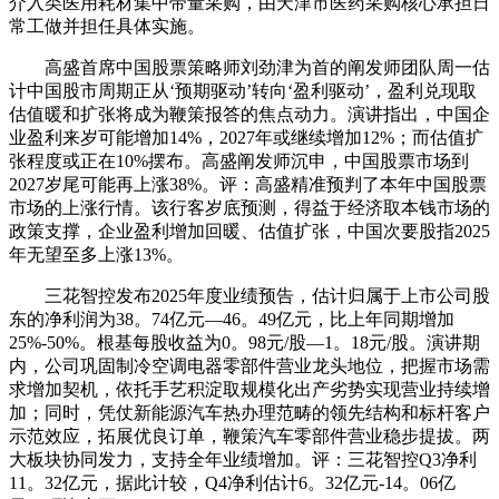
介入类医用耗材集中带量采购，由天津市医药采购核心承担日
常工做并担任具体实施。
高盛首席中国股票策略师刘劲津为首的阐发师团队周一估
计中国股市周期正从‘预期驱动’转向‘盈利驱动’，盈利兑现取
估值暖和扩张将成为鞭策报答的焦点动力。演讲指出，中国企
业盈利来岁可能增加14%，2027年或继续增加12%；而估值扩
张程度或正在10%摆布。高盛阐发师沉申，中国股票市场到
2027岁尾可能再上涨38%。评：高盛精准预判了本年中国股票
市场的上涨行情。该行客岁底预测，得益于经济取本钱市场的
政策支撑，企业盈利增加回暖、估值扩张，中国次要股指2025
年无望至多上涨13%。
三花智控发布2025年度业绩预告，估计归属于上市公司股
东的净利润为38。74亿元—46。49亿元，比上年同期增加
25%-50%。根基每股收益为0。98元/股—1。18元/股。演讲期
内，公司巩固制冷空调电器零部件营业龙头地位，把握市场需
求增加契机，依托手艺积淀取规模化出产劣势实现营业持续增
加；同时，凭仗新能源汽车热办理范畴的领先结构和标杆客户
示范效应，拓展优良订单，鞭策汽车零部件营业稳步提拔。两
大板块协同发力，支持全年业绩增加。评：三花智控Q3净利
11。32亿元，据此计较，Q4净利估计6。32亿元-14。06亿