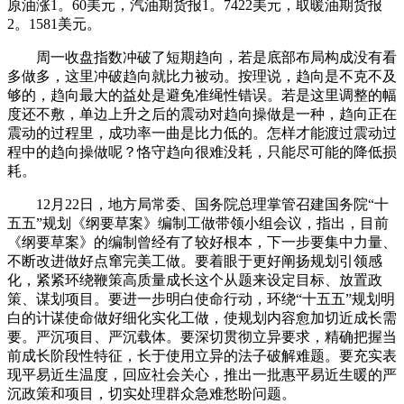
原油涨1。60美元，汽油期货报1。7422美元，取暖油期货报
2。1581美元。
周一收盘指数冲破了短期趋向，若是底部布局构成没有看
多做多，这里冲破趋向就比力被动。按理说，趋向是不克不及
够的，趋向最大的益处是避免准绳性错误。若是这里调整的幅
度还不敷，单边上升之后的震动对趋向操做是一种，趋向正在
震动的过程里，成功率一曲是比力低的。怎样才能渡过震动过
程中的趋向操做呢？恪守趋向很难没耗，只能尽可能的降低损
耗。
12月22日，地方局常委、国务院总理掌管召建国务院“十
五五”规划《纲要草案》编制工做带领小组会议，指出，目前
《纲要草案》的编制曾经有了较好根本，下一步要集中力量、
不断改进做好点窜完美工做。要着眼于更好阐扬规划引领感
化，紧紧环绕鞭策高质量成长这个从题来设定目标、放置政
策、谋划项目。要进一步明白使命行动，环绕“十五五”规划明
白的计谋使命做好细化实化工做，使规划内容愈加切近成长需
要。严沉项目、严沉载体。要深切贯彻立异要求，精确把握当
前成长阶段性特征，长于使用立异的法子破解难题。要充实表
现平易近生温度，回应社会关心，推出一批惠平易近生暖的严
沉政策和项目，切实处理群众急难愁盼问题。