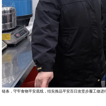
链条，守牢食物平安底线，结实推品平安百日攻坚步履工做进