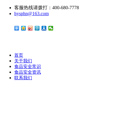
客服热线请拨打：400-680-7778
hysphn@163.com
首页
关于我们
食品安全常识
食品安全资讯
联系我们