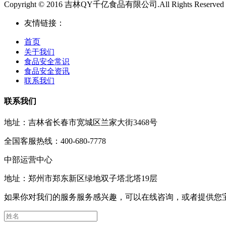
Copyright © 2016 吉林QY千亿食品有限公司.All Rights Reserved
友情链接：
首页
关于我们
食品安全常识
食品安全资讯
联系我们
联系我们
地址：吉林省长春市宽城区兰家大街3468号
全国客服热线：400-680-7778
中部运营中心
地址：郑州市郑东新区绿地双子塔北塔19层
如果你对我们的服务服务感兴趣，可以在线咨询，或者提供您