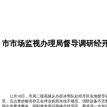
市市场监视办理局督导调研经
12月18日，市局二级高级从办邵冰带队赴经开区实地督导
范，沉点查抄能否存正在停业执照吊挂不规范、消防设备不完
指出并要求整改。同时将发觉问题移交经开区，要求进一步加