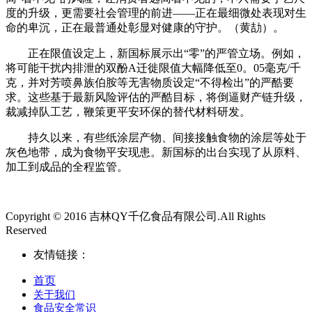
度的升级，更需要社会管理的前进——正在最细微处表现对生
命的卑沉，正在最普通处彰显对健康的守护。（黄劼）。
正在限值设定上，新国标展示出“零”的严管立场。例如，
将可能干扰内排泄的双酚A迁徙限值大幅降低至0。05毫克/千
克，并对芳喷鼻族伯胺等无害物质设定“不得检出”的严酷要
求。这些基于最新风险评估的严酷目标，将倒逼财产链升级，
裁减掉队工艺，鞭策更平安环保的替代材料研发。
持久以来，有些纸涂层产物、间接接触食物的涂层等处于
灰色地带，成为食物平安现患。新国标的出台实现了从原料、
加工到成品的全程监管。
Copyright © 2016 吉林QY千亿食品有限公司.All Rights
Reserved
友情链接：
首页
关于我们
食品安全常识