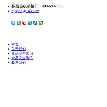
客服热线请拨打：400-680-7778
hysphn@163.com
首页
关于我们
食品安全常识
食品安全资讯
联系我们