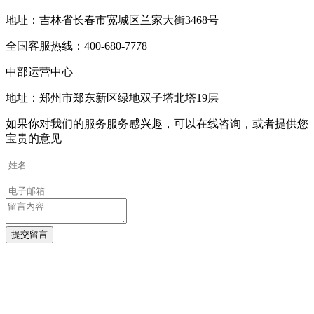
地址：吉林省长春市宽城区兰家大街3468号
全国客服热线：400-680-7778
中部运营中心
地址：郑州市郑东新区绿地双子塔北塔19层
如果你对我们的服务服务感兴趣，可以在线咨询，或者提供您
宝贵的意见
提交留言