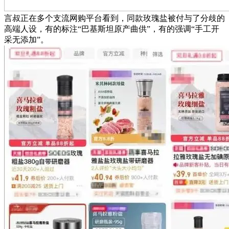
言叔正在多个支流网购平台看到，同款玫瑰盐被付与了分歧的
高端人设，有的标注“巴基斯坦原产曲供”，有的强调“手工开
采无添加”。