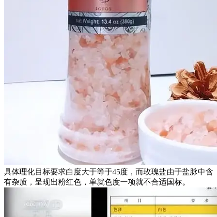
具体理化目标要求白度大于等于45度，而玫瑰盐由于盐脉中含
有杂质，呈现出粉红色，单就色度一项就不合适国标。