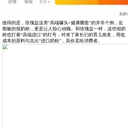
值得的是，玫瑰盐这类“高端噱头+健康圈套”的并非个例，近
期被的假奶粉，更是让人惊心动魄。和玫瑰盐一样，这些假奶
粉也打着“高端进口”的灯号，对准了家长们的育儿焦炙，用低
成本的原料勾兑出“进口奶粉”，高价卖给消费者。