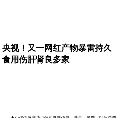
央视！又一网红产物暴雷持久
食用伤肝肾良多家
不少伴侣感觉花点钱买健康值当，炒菜、腌肉、以至冲调