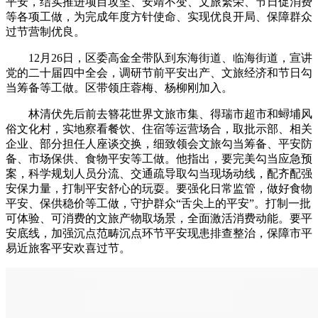
平安，结实推进项目攻坚、安靖不变、文旅繁荣、节日促消费
等各项工做，为完成年度方针使命、实现优良开局、保障群众
过节营制优良。
12月26日，区委高金全带队到东海街道、临海街道，宣讲
党的二十届四中全会，调研节前平安出产、文旅经济和节日勾
当筹备等工做。区带领庄蓉梅、杨柳刚加入。
林清伏先后前去簪花世界文旅市集、得瑞市超市和蟳埔风
俗文化村，实地察看餐饮、住宿等运营场合，取批示部、相关
企业、部分担任人座谈交换，细致领会文旅勾当筹备、平安防
备、市场保供、食物平安等工做。他指出，要完美勾当应急预
案，科学规划人员分流、交通疏导取勾当现场动线，配齐配强
安保力量，打制平安舒心的玩耍。要强化日常监管，做好食物
平安、保供稳价等工做，守护群众“舌尖上的平安”。打制一批
可体验、可消费的文旅产物取场景，全面激活消费动能。要平
安底线，加强沉点范畴沉点环节平安现患排查整治，保障市平
易近旅客平安欢喜过节。