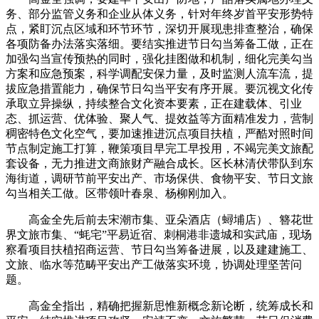
务、部分监管义务和企业从体义务，针对年终岁首平安形势特
点，紧盯沉点区域和环节环节，深切开展现患排查整治，确保
各项防备办法落实落细。要结实推进节日勾当筹备工做，正在
加强勾当宣传预热的同时，强化挂图做和机制，细化完美勾当
方案和应急预案，科学调配安保力量，及时监测人流车流，提
拔应急措置能力，确保节日勾当平安有序开展。要沉视文化传
承取立异操纵，持续整合文化资本要素，正在建载体、引业
态、抓运营、优体验、聚人气、提效益等方面精准发力，营制
稠密特色文化空气，要加速推进沉点项目扶植，严酷对照时间
节点制定施工打算，鞭策项目早完工早投用，不竭完美文旅配
套设备，无力推进文商旅财产融合成长。区长林清伏带队到东
海街道，调研节前平安出产、市场保供、食物平安、节日文旅
勾当相关工做。区带领叶春泉、杨柳刚加入。
高金全先后前去宋潮市集、亚朵酒店（蟳埔店）、簪花世
界文旅市集、“蚝宅”平易近宿、刺桐港非遗城和实武庙，现场
察看项目扶植招商运营、节日勾当筹备进展，以及建建施工、
文旅、临水等范畴平安出产工做落实环境，协调处理坚苦问
题。
高金全指出，精确把握新思惟新概念新论断，统筹成长和