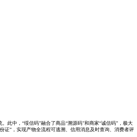
中，“绥信码”融合了商品“溯源码”和商家“诚信码”，极大
份证”，实现产物全流程可逃溯、信用消息及时查询、消费者评