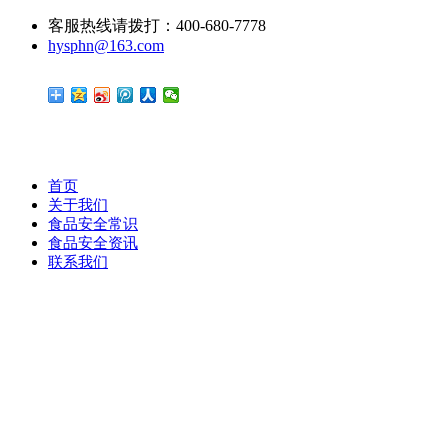
客服热线请拨打：400-680-7778
hysphn@163.com
首页
关于我们
食品安全常识
食品安全资讯
联系我们