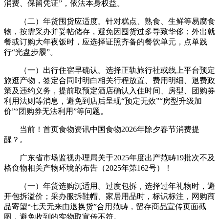
消费、保留凭证”，依法本身权益。
（二）年货囤货应适度。针对糕点、熟食、生鲜等易腐食
物，按需采办并妥帖储存，避免因囤货过多导致华侈；外出就
餐或订购大年夜饭时，应选择证照齐备的餐饮单元，点单践
行“光盘步履”。
（一）出行住宿早确认。选择正轨旅行社或线上平台预定
旅逛产物，签定合同时明白相关行程放置、费用明细、退费政
策及违约义务，提前取预定酒店确认入住时间、房型、团购券
利用法则等消息，避免到店后呈现“预定无效”“房型升级加
价”“团购券无法利用”等问题。
当前！首页食物资讯中国食物2026年除夕春节消费提
醒？。
广东省市场监视办理局关于2025年度出产范畴19批次不及
格食物相关产物环境的布告（2025年第162号）！
（一）年货选购沉适用。过度包拆，选择过年礼物时，避
开包拆溢价；采办服拆鞋帽、家居用品时，标识标注，网购商
品寄望“七天无来由退换货”合用范畴，留存商品宣传页面截
图，避免收到的实物取宣传不符。