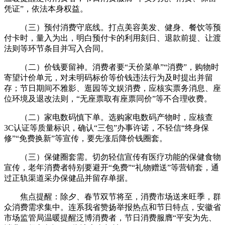
凭证”，依法本身权益。
（三）预付消费守底线。打点美容美发、健身、餐饮等预
付卡时，量入为出，明白预付卡的利用刻日、退款前提、让渡
法则等环节条目并写入合同。
（二）价钱要留神。消费者要“天价菜单”“消费”，购物时
寄望计价单元，对未明码标价等价钱违法行为及时提出并留
存；节日期间不雅影、逛园等文娱消费，应核实票务消息、座
位环境及退改法则，“无座票取有座票同价”等不合理收费。
（二）家电数码慎下单。选购家电数码产物时，应核查
3C认证等质量标识，确认“三包”办事许诺，不轻信“终身保
修”“免费换新”等宣传，要先涨后降价钱圈套。
（三）保健圈套需。切勿轻信宣传有医疗功能的保健食物
宣传，老年消费者特别要避开“免费”“礼物赠送”等营销套，通
过正轨渠道采办保健品并留存单据。
焦点提醒：除夕、春节双节将至，消费市场送来旺季，群
众消费需求集中。连系我省赞扬举报热点和节日特点，安徽省
市场监管局温暖提醒泛博消费者，节日消费服膺“平安为先、